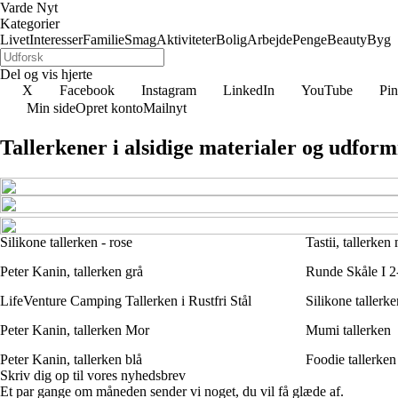
Varde Nyt
Kategorier
Livet
Interesser
Familie
Smag
Aktiviteter
Bolig
Arbejde
Penge
Beauty
Byg
Del og vis hjerte
X
Facebook
Instagram
LinkedIn
YouTube
Pin
Min side
Opret konto
Mailnyt
Tallerkener i alsidige materialer og udfor
Silikone tallerken - rose
Tastii, tallerke
Peter Kanin, tallerken grå
Runde Skåle I 2-
LifeVenture Camping Tallerken i Rustfri Stål
Silikone tallerke
Peter Kanin, tallerken Mor
Mumi tallerken
Peter Kanin, tallerken blå
Foodie tallerke
Skriv dig op til vores nyhedsbrev
Et par gange om måneden sender vi noget, du vil få glæde af.