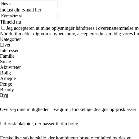
Indtast din e-mail her
Tilmeld nu
Jeg accepterer, at mine oplysninger håndteres i overensstemmelse m
Når du tilmelder dig vores nyhedsbrev, accepterer du samtidig vores br
Kategorier
Livet
Interesser
Familie
Smag
Aktiviteter
Bolig
Arbejde
Penge
Beauty
Byg
Overvej dine muligheder – vægure i forskellige designs og prisklasser
Udforsk plakater, der passer til din bolig
Forskellige sukkerskåle, der kombinerer brugervenlighed og design