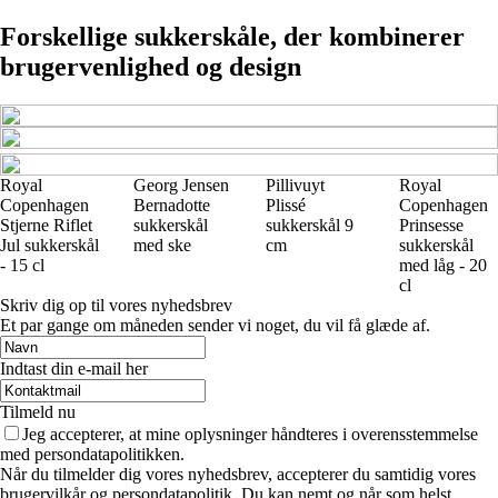
Forskellige sukkerskåle, der kombinerer
brugervenlighed og design
Royal
Georg Jensen
Pillivuyt
Royal
Copenhagen
Bernadotte
Plissé
Copenhagen
Stjerne Riflet
sukkerskål
sukkerskål 9
Prinsesse
Jul sukkerskål
med ske
cm
sukkerskål
- 15 cl
med låg - 20
cl
Skriv dig op til vores nyhedsbrev
Et par gange om måneden sender vi noget, du vil få glæde af.
Indtast din e-mail her
Tilmeld nu
Jeg accepterer, at mine oplysninger håndteres i overensstemmelse
med persondatapolitikken.
Når du tilmelder dig vores nyhedsbrev, accepterer du samtidig vores
brugervilkår og persondatapolitik. Du kan nemt og når som helst