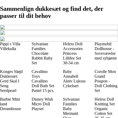
Sammenlign dukkesæt og find det, der
passer til dit behov
Pippi s Villa
Sylvanian
Heless Doll
Playmobil
Villekulla
Families
Accessories
Dollhouse -
Chocolate
Princess
Soveværelse
Rabbit Baby
Lillifee Set
med syhjørne
Set
30-34 cm
Konges Sløjd
Cavallino
Baby
Corolle Mon
Dukkesæt:
Toys
Annabell
Grand
Gerd Skal I
Cavallino
Aktiv Luksus
Poupon -
Seng
Doll Bath Set
Cykelsæt
Doll Clothing
Seedpearl
Pastel 15 pcs.
Set
Barbie Mini
Disney Wish
Sylvanian
Heless Doll
land
Micro Doll
Families
Knitting Set
Dreamhouse
Playset
Baby
Organic
Mermaid
Cotton Set