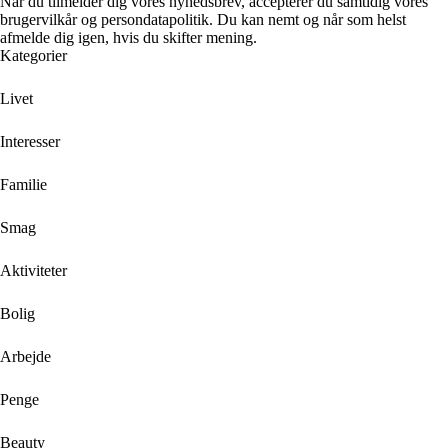
Når du tilmelder dig vores nyhedsbrev, accepterer du samtidig vores
brugervilkår og persondatapolitik. Du kan nemt og når som helst
afmelde dig igen, hvis du skifter mening.
Kategorier
Livet
Interesser
Familie
Smag
Aktiviteter
Bolig
Arbejde
Penge
Beauty