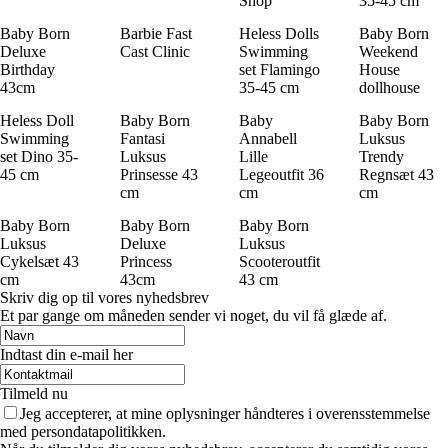
Shop
35-45 cm
Baby Born
Barbie Fast
Heless Dolls
Baby Born
Deluxe
Cast Clinic
Swimming
Weekend
Birthday
set Flamingo
House
43cm
35-45 cm
dollhouse
Heless Doll
Baby Born
Baby
Baby Born
Swimming
Fantasi
Annabell
Luksus
set Dino 35-
Luksus
Lille
Trendy
45 cm
Prinsesse 43
Legeoutfit 36
Regnsæt 43
cm
cm
cm
Baby Born
Baby Born
Baby Born
Luksus
Deluxe
Luksus
Cykelsæt 43
Princess
Scooteroutfit
cm
43cm
43 cm
Skriv dig op til vores nyhedsbrev
Et par gange om måneden sender vi noget, du vil få glæde af.
Indtast din e-mail her
Tilmeld nu
Jeg accepterer, at mine oplysninger håndteres i overensstemmelse
med persondatapolitikken.