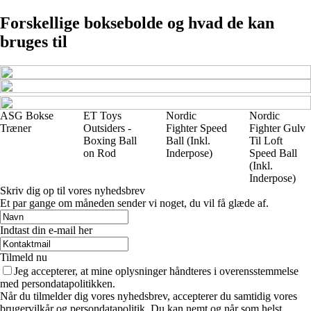
Forskellige boksebolde og hvad de kan
bruges til
ASG Bokse
ET Toys
Nordic
Nordic
Træner
Outsiders -
Fighter Speed
Fighter Gulv
Boxing Ball
Ball (Inkl.
Til Loft
on Rod
Inderpose)
Speed Ball
(Inkl.
Inderpose)
Skriv dig op til vores nyhedsbrev
Et par gange om måneden sender vi noget, du vil få glæde af.
Indtast din e-mail her
Tilmeld nu
Jeg accepterer, at mine oplysninger håndteres i overensstemmelse
med persondatapolitikken.
Når du tilmelder dig vores nyhedsbrev, accepterer du samtidig vores
brugervilkår og persondatapolitik. Du kan nemt og når som helst