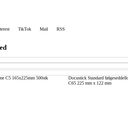
terest
TikTok
Mail
RSS
ted
mme C5 165x225mm 500stk
Docustick Standard følgeseddel
C65 225 mm x 122 mm